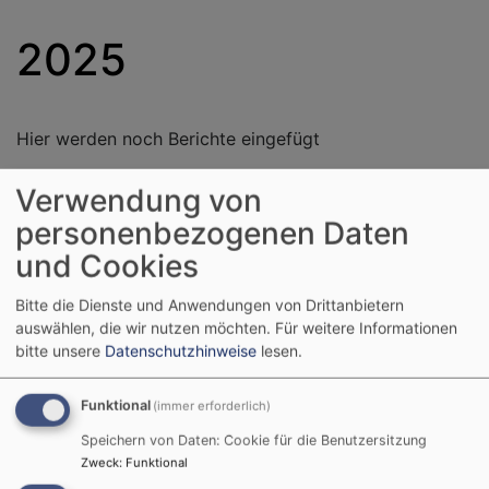
2025
Hier werden noch Berichte eingefügt
Verwendung von
personenbezogenen Daten
Liturgischer Kalender
und Cookies
Bitte die Dienste und Anwendungen von Drittanbietern
auswählen, die wir nutzen möchten.
Für weitere Informationen
Nächster Feiertag:
bitte unsere
Datenschutzhinweise
lesen.
09.08.2026 10. Sonntag nach Trinitatis:
Israelsonntag „Kirche und Israel“
Funktional
(immer erforderlich)
Wochenspruch: Wohl dem Volk, dessen Gott
Speichern von Daten: Cookie für die Benutzersitzung
der HERR ist, dem Volk, das er zum Erbe
Zweck
:
Funktional
erwählt hat! (
Ps 33,12
)