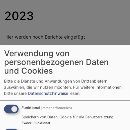
2023
Hier werden noch Berichte eingefügt
Verwendung von
personenbezogenen Daten
Liturgischer Kalender
und Cookies
Bitte die Dienste und Anwendungen von Drittanbietern
auswählen, die wir nutzen möchten.
Für weitere Informationen
Nächster Feiertag:
bitte unsere
Datenschutzhinweise
lesen.
09.08.2026 10. Sonntag nach Trinitatis:
Israelsonntag „Kirche und Israel“
Funktional
(immer erforderlich)
Wochenspruch: Wohl dem Volk, dessen Gott
Speichern von Daten: Cookie für die Benutzersitzung
der HERR ist, dem Volk, das er zum Erbe
Zweck
:
Funktional
erwählt hat! (
Ps 33,12
)