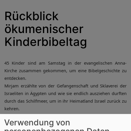
Rückblick
ökumenischer
Kinderbibeltag
45 Kinder sind am Samstag in der evangelischen Anna-
Kirche zusammen gekommen, um eine Bibelgeschichte zu
entdecken.
Mirjam erzählte von der Gefangenschaft und Sklaverei der
Israeliten in Ägypten und wie sie endlich ausziehen durften
durch das Schilfmeer, um in ihr Heimatland Israel zurück zu
kehren.
In den Kleingruppen wurde sich ausgetauscht über die
Verwendung von
eigenen Ängste und bestärkt, dass Gott auch in diesen