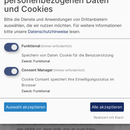
personenbezogenen Daten
Situationen da ist. Und ein eigenes Musikinstrument musste
und Cookies
natürlich auch gebastelt werden, um so Gott loben und
danken zu können wie es Mirjam damals auch tat.
Bitte die Dienste und Anwendungen von Drittanbietern
Danke allen Helferinnen und Helfern für diesen tollen Tag
auswählen, die wir nutzen möchten.
Für weitere Informationen
für die Kinder!
bitte unsere
Datenschutzhinweise
lesen.
Fotos folgen!
Funktional
(immer erforderlich)
Speichern von Daten: Cookie für die Benutzersitzung
Zweck
:
Funktional
Consent Manager
(immer erforderlich)
Liturgischer Kalender
Cookie Consent speichert Ihre Einwilligungsstatus im
Browser
Zweck
:
Funktional
Nächster Feiertag:
09.08.2026 10. Sonntag nach Trinitatis:
Auswahl akzeptieren
Alle akzeptieren
Israelsonntag „Kirche und Israel“
Realisiert mit Klaro!
Wochenspruch: Wohl dem Volk, dessen Gott
der HERR ist, dem Volk, das er zum Erbe