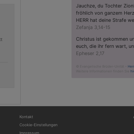
Jauchze, du Tochter Zion!
fröhlich von ganzem Herz
HERR hat deine Strafe 
Zefanja 3,14-15
Christus ist gekommen un
tt
euch, die ihr fern wart, 
Epheser 2,17
© Evangelische Brüder-Unität –
Her
Weitere Informationen finden Sie
hi
Fußbereichsmenü
Be
Kontakt
Cookie-Einstellungen
Impressum