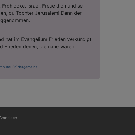
 Frohlocke, Israel! Freue dich und sei
en, du Tochter Jerusalem! Denn der
weggenommen.
d hat im Evangelium Frieden verkündigt
und Frieden denen, die nahe waren.
rnhuter Brüdergemeine
er
.
nutzermenü
Anmelden