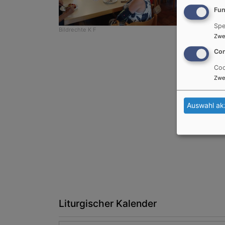
Fun
Spe
Bildrechte
K F
Zwe
Con
Coo
Zwe
Auswahl ak
Liturgischer Kalender