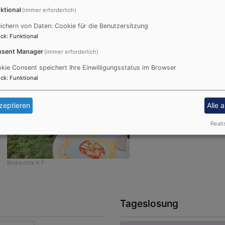
ktional
(immer erforderlich)
ichern von Daten: Cookie für die Benutzersitzung
ck
:
Funktional
sent Manager
(immer erforderlich)
kie Consent speichert Ihre Einwilligungsstatus im Browser
ck
:
Funktional
zeptieren
Alle 
Reali
Bildrechte
K F
Tageslosung