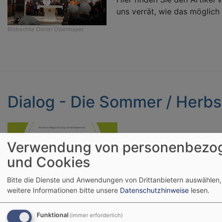
uns verrät, wie das möglich 
Bildrechte
Dieter Obermayer
Dialog - Die Sommer / Herb
Verwendung von personenbezo
Es ist wieder soweit !
und Cookies
Die Sommer / Herbstausg
Bitte die Dienste und Anwendungen von Drittanbietern auswählen,
der Region Dillinger Land is
weitere Informationen bitte unsere
Datenschutzhinweise
lesen.
Viele Themen und Infos 
Funktional
(immer erforderlich)
Zukünftigem.