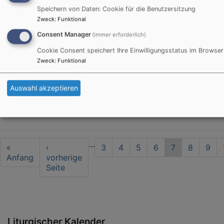
Speichern von Daten: Cookie für die Benutzersitzung
Sonderteil: -
Du machst 
Zweck
:
Funktional
Consent Manager
(immer erforderlich)
Cookie Consent speichert Ihre Einwilligungsstatus im Browser
Kicken Sie das Schaubil
Zweck
:
Funktional
Dialog zu lesen.
Auswahl akzeptieren
Seitennummerierung
…
First
«
Vorherige
‹
Seite
3
Seite
4
Seite
5
Seite
6
Aktuelle
7
Seite
8
Seit
9
page
Anfang
Seite
vorherige
Seite
Seite
Liturgischer Kalender