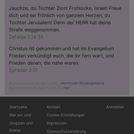
Jauchze, du Tochter Zion! Frohlocke, Israel! Freue
dich und sei fröhlich von ganzem Herzen, du
Tochter Jerusalem! Denn der HERR hat deine
Strafe weggenommen.
Zefanja 3,14-15
Christus ist gekommen und hat im Evangelium
Frieden verkündigt euch, die ihr fern wart, und
Frieden denen, die nahe waren.
Epheser 2,17
© Evangelische Brüder-Unität –
Herrnhuter Brüdergemeine
Weitere Informationen finden Sie
hier
.
Hauptnavigation
Fußbereichsmenü
Benutzermen
Startseite
Kontakt
Anmelden
Wer wir sind
Cookie-Einstellungen
Gruppen und
Impressum
Kreise
Datenschutzerklärung