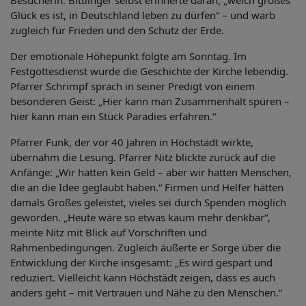
Besucherin. Bittlinger selbst erinnerte daran, „welch großes
Glück es ist, in Deutschland leben zu dürfen“ – und warb
zugleich für Frieden und den Schutz der Erde.
Der emotionale Höhepunkt folgte am Sonntag. Im
Festgottesdienst wurde die Geschichte der Kirche lebendig.
Pfarrer Schrimpf sprach in seiner Predigt von einem
besonderen Geist: „Hier kann man Zusammenhalt spüren –
hier kann man ein Stück Paradies erfahren.“
Pfarrer Funk, der vor 40 Jahren in Höchstädt wirkte,
übernahm die Lesung. Pfarrer Nitz blickte zurück auf die
Anfänge: „Wir hatten kein Geld – aber wir hatten Menschen,
die an die Idee geglaubt haben.“ Firmen und Helfer hätten
damals Großes geleistet, vieles sei durch Spenden möglich
geworden. „Heute wäre so etwas kaum mehr denkbar“,
meinte Nitz mit Blick auf Vorschriften und
Rahmenbedingungen. Zugleich äußerte er Sorge über die
Entwicklung der Kirche insgesamt: „Es wird gespart und
reduziert. Vielleicht kann Höchstädt zeigen, dass es auch
anders geht – mit Vertrauen und Nähe zu den Menschen.“