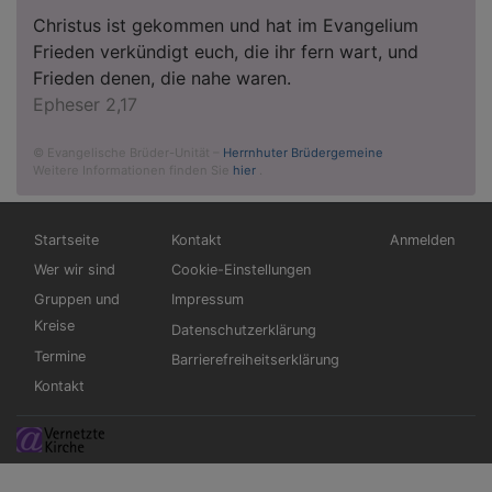
Christus ist gekommen und hat im Evangelium
Frieden verkündigt euch, die ihr fern wart, und
Frieden denen, die nahe waren.
Epheser 2,17
© Evangelische Brüder-Unität –
Herrnhuter Brüdergemeine
Weitere Informationen finden Sie
hier
.
Hauptnavigation
Fußbereichsmenü
Benutzermen
Startseite
Kontakt
Anmelden
Wer wir sind
Cookie-Einstellungen
Gruppen und
Impressum
Kreise
Datenschutzerklärung
Termine
Barrierefreiheitserklärung
Kontakt