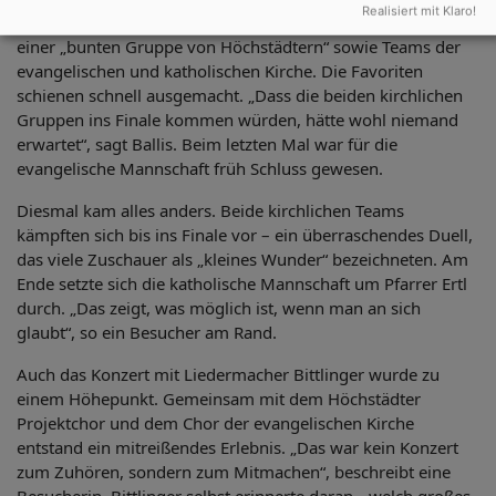
Realisiert mit Klaro!
Taekwondo-Kämpfern des SSV über die Feuerwehr bis hin zu
einer „bunten Gruppe von Höchstädtern“ sowie Teams der
evangelischen und katholischen Kirche. Die Favoriten
schienen schnell ausgemacht. „Dass die beiden kirchlichen
Gruppen ins Finale kommen würden, hätte wohl niemand
erwartet“, sagt Ballis. Beim letzten Mal war für die
evangelische Mannschaft früh Schluss gewesen.
Diesmal kam alles anders. Beide kirchlichen Teams
kämpften sich bis ins Finale vor – ein überraschendes Duell,
das viele Zuschauer als „kleines Wunder“ bezeichneten. Am
Ende setzte sich die katholische Mannschaft um Pfarrer Ertl
durch. „Das zeigt, was möglich ist, wenn man an sich
glaubt“, so ein Besucher am Rand.
Auch das Konzert mit Liedermacher Bittlinger wurde zu
einem Höhepunkt. Gemeinsam mit dem Höchstädter
Projektchor und dem Chor der evangelischen Kirche
entstand ein mitreißendes Erlebnis. „Das war kein Konzert
zum Zuhören, sondern zum Mitmachen“, beschreibt eine