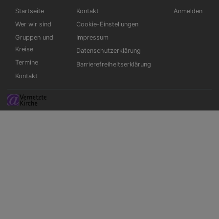
Hauptnavigation
Fußbereichsmenü
Benutzermen
Startseite
Kontakt
Anmelden
Wer wir sind
Cookie-Einstellungen
Gruppen und
Impressum
Kreise
Datenschutzerklärung
Termine
Barrierefreiheitserklärung
Kontakt