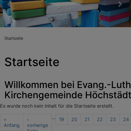
Previous
Nex
Startseite
Startseite
Willkommen bei Evang.-Luth
Kirchengemeinde Höchstäd
Es wurde noch kein Inhalt für die Startseite erstellt.
Seitennummerierung
…
First
«
Vorherige
‹
Seite
19
Seite
20
Seite
21
Seite
22
Seite
23
Sei
24
page
Anfang
Seite
vorherige