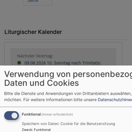
Seite
Liturgischer Kalender
Nächster Feiertag:
09.08.2026 10. Sonntag nach Trinitatis:
Israelsonntag „Kirche und Israel“
Verwendung von personenbezo
Daten und Cookies
Wochenspruch: Wohl dem Volk, dessen Gott
der HERR ist, dem Volk, das er zum Erbe
Bitte die Dienste und Anwendungen von Drittanbietern auswählen,
erwählt hat! (
Ps 33,12
)
möchten.
Für weitere Informationen bitte unsere
Datenschutzhinw
Der nächste hohe kirchliche Feiertag:
Funktional
(immer erforderlich)
04.10.2026 Erntedankfest
Speichern von Daten: Cookie für die Benutzersitzung
Zweck
:
Funktional